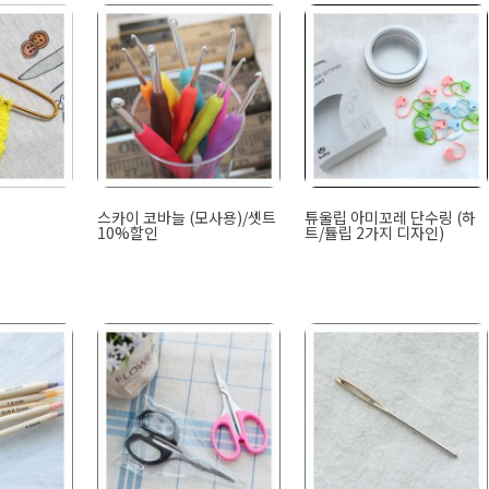
스카이 코바늘 (모사용)/셋트
튜울립 아미꼬레 단수링 (하
10%할인
트/튤립 2가지 디자인)