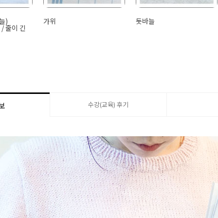
늘)
가위
돗바늘
 / 줄이 긴
수강(교육) 후기
보