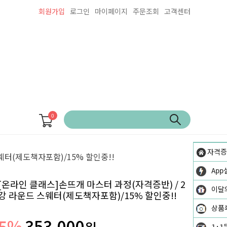
회원가입
로그인
마이페이지
주문조회
고객센터
0
자격증
웨터(제도책자포함)/15% 할인중!!
App
[온라인 클래스]손뜨개 마스터 과정(자격증반) / 2
이달
강 라운드 스웨터(제도책자포함)/15% 할인중!!
상품
5
%
353,000