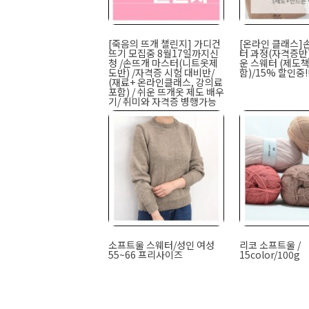
[죽음의 뜨개 챌린지] 가디건
[온라인 클래스]
뜨기 모집중 8월17일까지신
터 과정(자격증반)
청 /손뜨개 마스터(니트옷제
운 스웨터 (제도
도반) /자격증 시험 대비반/
함)/15% 할인중!
(재료+ 온라인클래스, 강의료
포함) / 쉬운 뜨개옷 제도 배우
기/ 취미와 자격증 병행가능
소프트울 스웨터/성인 여성
리코 소프트울 /
55~66 프리사이즈
15color/100g