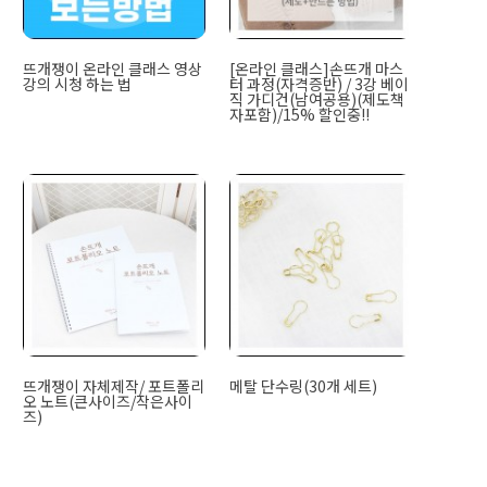
뜨개쟁이 온라인 클래스 영상
[온라인 클래스]손뜨개 마스
강의 시청 하는 법
터 과정(자격증반) / 3강 베이
직 가디건(남여공용)(제도책
자포함)/15% 할인중!!
뜨개쟁이 자체제작/ 포트폴리
메탈 단수링(30개 세트)
오 노트(큰사이즈/작은사이
즈)