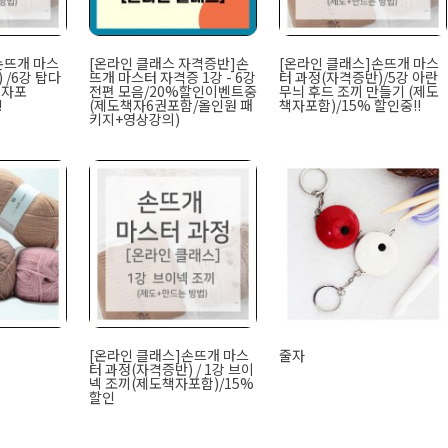
손뜨개 마스
[온라인 클래스 자격증반]손
[온라인 클래스]손뜨개 마스
 /6강 탑다
뜨개 마스터 자격증 1강 - 6강
터 과정(자격증반)/5강 아란
책자포
전편 모음/20%할인이벤트중
무늬 후드 조끼 만들기 (제도
!
(제도책자6권포함/올인원 패
책자포함)/15% 할인중!!
키지+영상강의)
[온라인 클래스]손뜨개 마스
줄자
터 과정(자격증반) / 1강 브이
넥 조끼(제도책자포함)/15%
할인