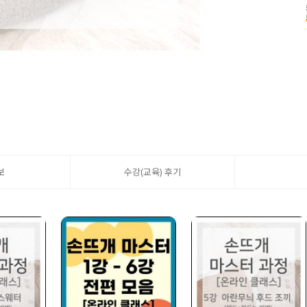
보
수강(교육) 후기