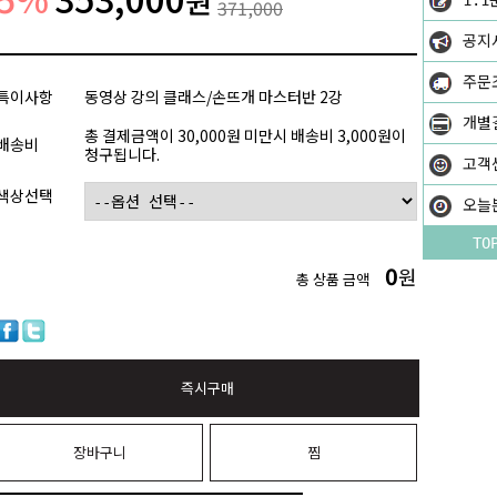
원
1:1
371,000
공지
주문
특이사항
동영상 강의 클래스/손뜨개 마스터반 2강
개별
총 결제금액이 30,000원 미만시 배송비 3,000원이
배송비
청구됩니다.
고객
색상선택
오늘
TO
0
원
총 상품 금액
즉시구매
장바구니
찜