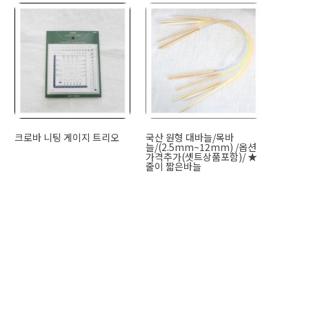
크로바 니팅 게이지 트리오
국산 원형 대바늘/목바
늘/(2.5mm~12mm) /옵션
가격추가(셋트상품포함)/ ★
줄이 짧은바늘