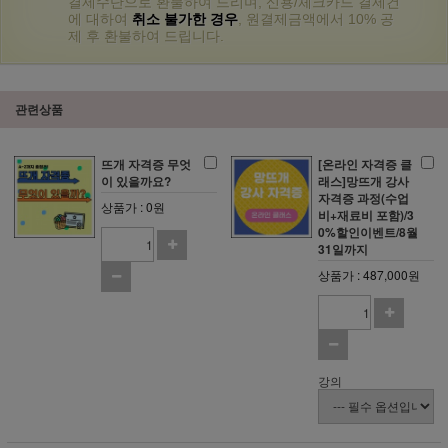
결제수단으로 환불하여 드리며, 신용/체크카드 결제건
에 대하여
취소 불가한 경우
, 원결제금액에서 10% 공
제 후 환불하여 드립니다.
관련상품
뜨개 자격증 무엇
[온라인 자격증 클
이 있을까요?
래스]망뜨개 강사
자격증 과정(수업
상품가 : 0원
비+재료비 포함)/3
0%할인이벤트/8월
31일까지
상품가 : 487,000원
강의