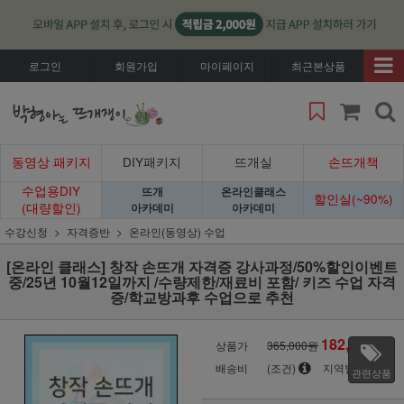
로그인
회원가입
마이페이지
최근본상품
동영상 패키지
DIY패키지
뜨개실
손뜨개책
수업용DIY
뜨개
온라인클래스
할인실(~90%)
(대량할인)
아카데미
아카데미
수강신청
자격증반
온라인(동영상) 수업
[온라인 클래스] 창작 손뜨개 자격증 강사과정/50%할인이벤트
중/25년 10월12일까지 /수량제한/재료비 포함/ 키즈 수업 자격
증/학교방과후 수업으로 추천
182,500
상품가
365,000원
원
배송비
(조건)
지역별
관련상품