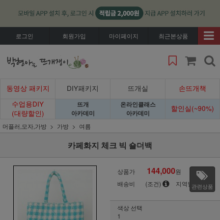
로그인
회원가입
마이페이지
최근본상품
동영상 패키지
DIY패키지
뜨개실
손뜨개책
수업용DIY
뜨개
온라인클래스
할인실(~90%)
(대량할인)
아카데미
아카데미
머플러,모자,가방
가방
여름
카페화지 체크 빅 숄더백
144,000
상품가
원
배송비
(조건)
지역별
관련상품
색상 선택
1