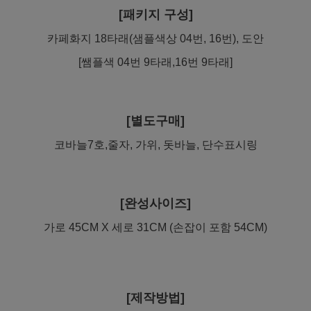
[패키지 구성]
카페화지 18타래(샘플색상 04번, 16번), 도안
[쌤플색 04번 9타래,16번 9타래]
[별도구매]
코바늘7호,줄자, 가위, 돗바늘, 단수표시링
[완성사이즈]
가로 45CM X 세로 31CM (손잡이 포함 54CM)
[제작방법]