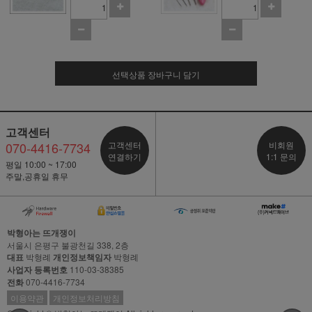
선택상품 장바구니 담기
고객센터
070-4416-7734
고객센터
비회원
연결하기
1:1 문의
평일 10:00 ~ 17:00
주말,공휴일 휴무
박형아는 뜨개쟁이
서울시 은평구 불광천길 338, 2층
대표
박형례
개인정보책임자
박형례
사업자 등록번호
110-03-38385
전화
070-4416-7734
이용약관
개인정보처리방침