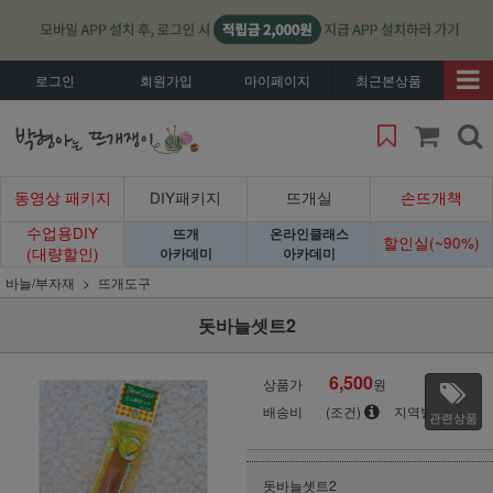
로그인
회원가입
마이페이지
최근본상품
동영상 패키지
DIY패키지
뜨개실
손뜨개책
수업용DIY
뜨개
온라인클래스
할인실(~90%)
(대량할인)
아카데미
아카데미
바늘/부자재
뜨개도구
돗바늘셋트2
6,500
상품가
원
배송비
(조건)
지역별
관련상품
돗바늘셋트2