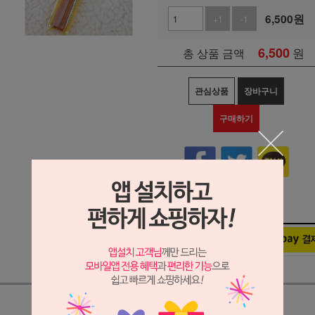
6,500
원
+1
-1
6,500
원
총 상품 금액
관심상품
장바구니
구매하기