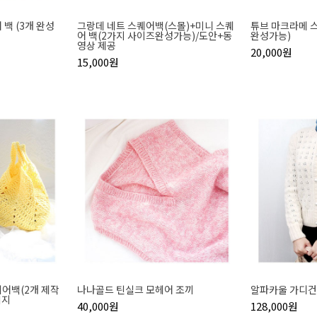
백 (3개 완성
그랑데 네트 스퀘어백(스몰)+미니 스퀘
튜브 마크라메 
어 백(2가지 사이즈완성가능)/도안+동
완성가능)
영상 제공
20,000원
15,000원
퀘어백(2개 제작
나나골드 틴실크 모헤어 조끼
알파카울 가디건
키지
40,000원
128,000원