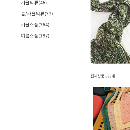
겨울의류(46)
봄/가을의류(32)
겨울소품(364)
여름소품(187)
전체상품 633개