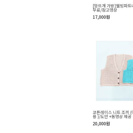
[망뜨개 가방]웰빙파트
무료/참고영상
17,000원
코튼레이스 니트 조끼 
용 )/도안 +동영상 제공
20,000원