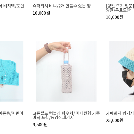
너 비치백/도안
슈퍼워시 비니/2개 만들수 있는 양
[양말 뜨기 입
양말/무료도안
10,000원
10,000원
(어른용/어린이
코튼필드 텀블러 파우치/ 미니원형 가죽
카페화지 벙거지
바닥 포함/동영상패키지
25,000원
9,500원