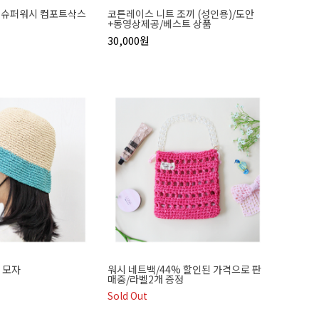
문]슈퍼워시 컴포트삭스
코튼레이스 니트 조끼 (성인용)/도안
+동영상제공/베스트 상품
30,000원
 모자
워시 네트백/44% 할인된 가격으로 판
매중/라벨2개 증정
Sold Out