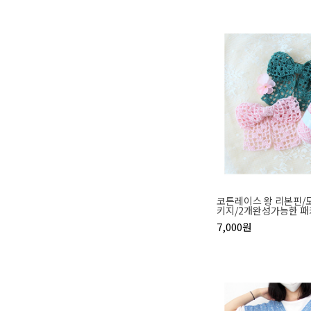
코튼레이스 왕 리본핀/
키지/2개완성가능한 
7,000원