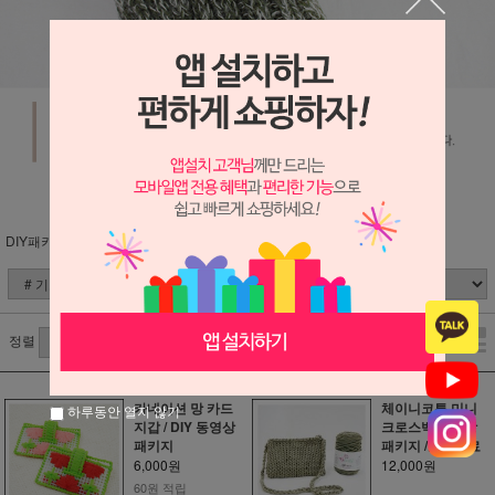
DIY패키지 (분류별)
# 기초패키지
정렬
카네이션 망 카드
체이니코튼 미니
하루동안 열지 않기
지갑 / DIY 동영상
크로스백/동영상
패키지
패키지 /도안무료
6,000원
12,000원
60원 적립