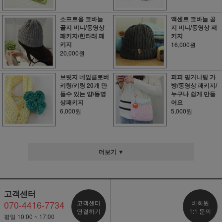
소프트울 코바늘
액센트 코바늘 골
골지 비니/동영상
지 비니/동영상 패
패키지/한타래 패
키지
키지
16,000원
20,000원
브릿지 네잎클로버
퍼피 핑거니팅 가
키링/키링 20개 만
방/동영상 패키지/
들수 있는 양/동영
누구나 쉽게 만들
상패키지
어요
6,000원
5,000원
더보기 ▼
고객센터
070-4416-7734
고객센터
비회원
연결하기
1:1 문의
평일 10:00 ~ 17:00