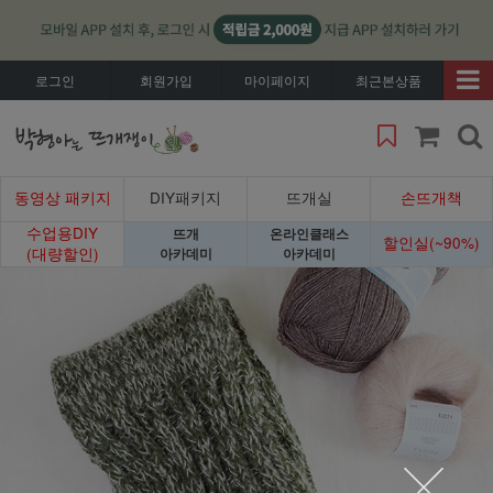
로그인
회원가입
마이페이지
최근본상품
동영상 패키지
DIY패키지
뜨개실
손뜨개책
수업용DIY
뜨개
온라인클래스
할인실(~90%)
(대량할인)
아카데미
아카데미