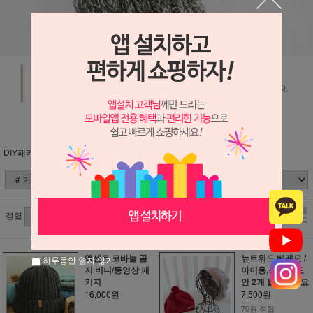
DIY패키지 (분류별)
# 커플패키지
정렬
액센트 코바늘 골
뉴트위드 베레모 /
하루동안 열지 않기
지 비니/동영상 패
아이용,성인용 도
키지
안 2개 들어있어요
16,000원
7,500원
70원 적립