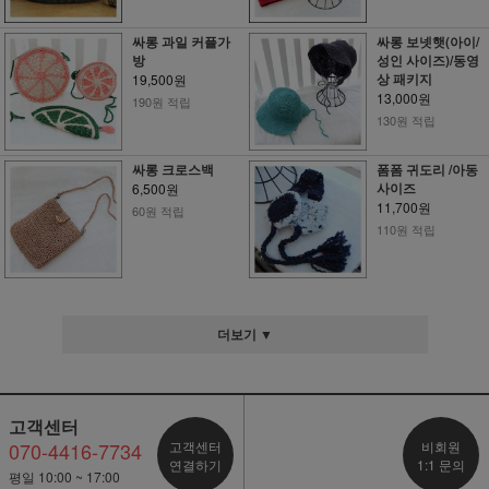
싸롱 과일 커플가
싸롱 보넷햇(아이/
방
성인 사이즈)/동영
상 패키지
19,500원
13,000원
190원 적립
130원 적립
싸롱 크로스백
폼폼 귀도리 /아동
사이즈
6,500원
11,700원
60원 적립
110원 적립
더보기 ▼
고객센터
070-4416-7734
고객센터
비회원
연결하기
1:1 문의
평일 10:00 ~ 17:00