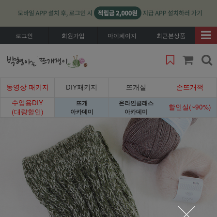
로그인
회원가입
마이페이지
최근본상품
동영상 패키지
DIY패키지
뜨개실
손뜨개책
수업용DIY
뜨개
온라인클래스
할인실(~90%)
(대량할인)
아카데미
아카데미