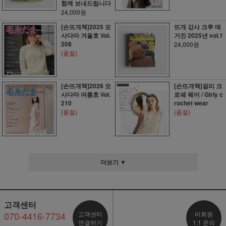
함께 보내드립니다
24,000원
[손뜨개책]2025 모
뜨개 강사 크루 매
사다마 겨울호 Vol.
거진 2025년 vol.1
208
24,000원
(품절)
[손뜨개책]2026 모
[손뜨개책]걸리 크
사다마 여름호 Vol.
로쉐 웨어 / Girly c
210
rochet wear
(품절)
(품절)
더보기 ▼
고객센터
070-4416-7734
고객센터
비회원
연결하기
1:1 문의