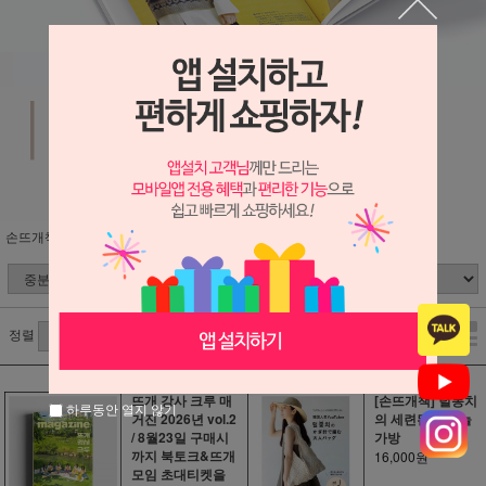
손뜨개책
정렬
뜨개 강사 크루 매
[손뜨개책] 털몽치
하루동안 열지 않기
거진 2026년 vol.2
의 세련된 코바늘
/ 8월23일 구매시
가방
까지 북토크&뜨개
16,000원
모임 초대티켓을