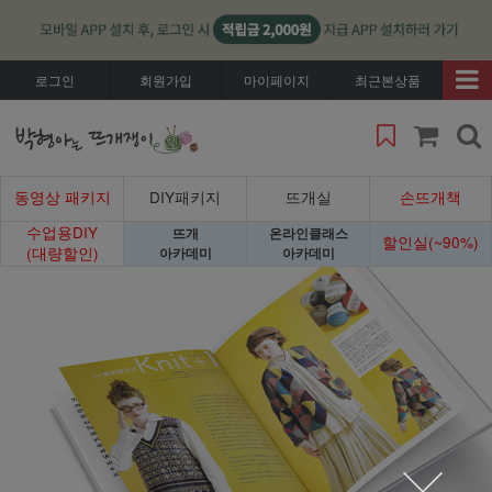
로그인
회원가입
마이페이지
최근본상품
동영상 패키지
DIY패키지
뜨개실
손뜨개책
수업용DIY
뜨개
온라인클래스
할인실(~90%)
(대량할인)
아카데미
아카데미