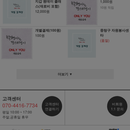
지갑 원데이 클래
1,000원
스(재료비 포함)
10원 적립
12,000원
개별결제(100원)
중랑구 자원봉사센
타
100원
(품절)
더보기 ▼
고객센터
070-4416-7734
고객센터
비회원
연결하기
1:1 문의
평일 10:00 ~ 17:00
주말,공휴일 휴무