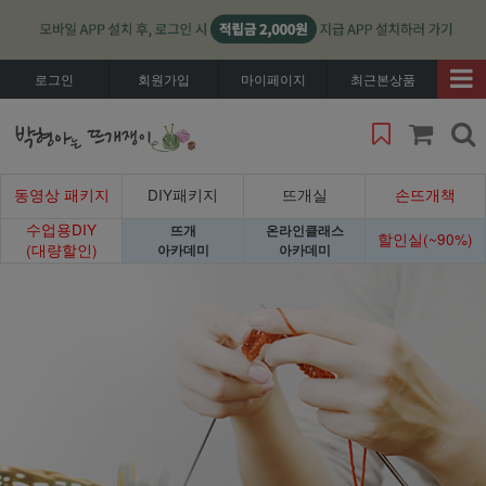
로그인
회원가입
마이페이지
최근본상품
동영상 패키지
DIY패키지
뜨개실
손뜨개책
수업용DIY
뜨개
온라인클래스
할인실(~90%)
(대량할인)
아카데미
아카데미