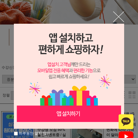
수강신청
정렬
[줌으로 진행하는
수편기 가정용 (G
온라인클래스] 뜨
K-370) 젤 작은 사
개 강사 되기 1기
이즈 / 일본 엔화의
수강생 모집 50%
변화에 따라 가격
하루동안 열지 않기
할인이벤트중 / 실
이 달라질수 있어