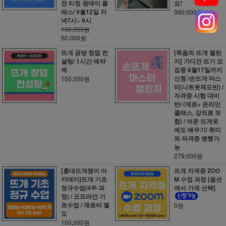
전 티칭 원데이 클
요!
래스/ 9월12일 자
390,000원
녁7시~ 9시
100,000원
50,000원
뜨개 공방 창업 컨
[죽음의 뜨개 챌린
설팅/ 1시간 예약
지] 가디건 뜨기 모
제
집중 8월17일까지
신청 /손뜨개 마스
100,000원
터(니트옷제도반) /
자격증 시험 대비
반/ (재료+ 온라인
클래스, 강의료 포
함) / 쉬운 뜨개옷
제도 배우기/ 취미
와 자격증 병행가
능
279,000원
[홍대뜨개쟁이 아
뜨개 자격증 ZOO
카데미]뜨개 기초
M 수업 과정 [옵션
정규수업(4주 과
에서 가격 선택]
정) / 오프라인 기
초수업 / 재료비 별
0원
도
100,000원